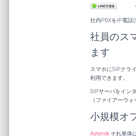
社内PBXをIP電
社員のス
ます
スマホにSIPク
利用できます。
SIPサーバをイ
（ファイアーウォ
小規模オ
Asterisk
それ単体