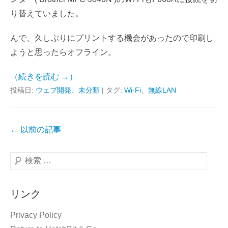
り替えていました。
んで、久しぶりにプリントする機会があったので印刷し
ようと思ったらオフライン。
（続きを読む →）
投稿日:
ウェブ開発
、
未分類
|
タグ:
Wi-Fi
、
無線LAN
投
←
以前の記事
稿
ナ
検
ビ
索
ゲ
開
リンク
ー
始
シ
Privacy Policy