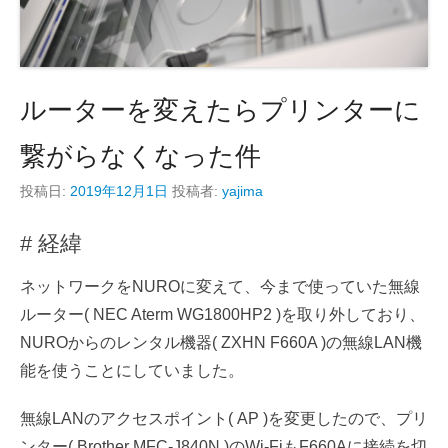
ルーターを変えたらプリンターに
繋がらなくなった件
投稿日:
2019年12月1日
投稿者:
yajima
# 経緯
ネットワークをNUROに変えて、今まで使っていた無線
ルーター( NEC Aterm WG1800HP2 )を取り外しており、
NUROからのレンタル機器( ZXHN F660A )の無線LAN機
能を使うことにしていました。
無線LANのアクセスポイント( AP )を変更したので、プリ
ンター( Brother MFC-J840N )のWi-FiもF660Aに接続を切