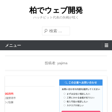
コ
柏でウェブ開発
ン
テ
ハッチビット代表の矢嶋が呟く
ン
検
ツ
索
へ
開
メ
ス
メニュー
始
イ
キ
ン
ッ
投稿者:
yajima
メ
プ
ニ
ュ
ー