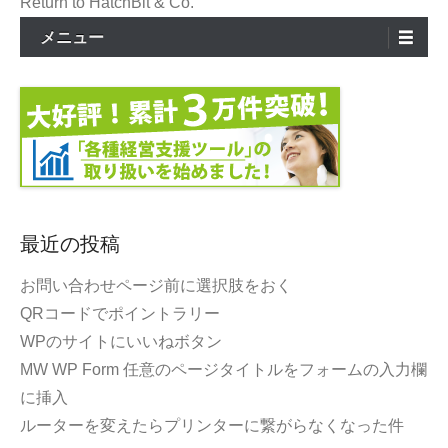
ョ
Return to HatchBit & Co.
ン
メニュー
最近の投稿
お問い合わせページ前に選択肢をおく
QRコードでポイントラリー
WPのサイトにいいねボタン
MW WP Form 任意のページタイトルをフォームの入力欄
に挿入
ルーターを変えたらプリンターに繋がらなくなった件